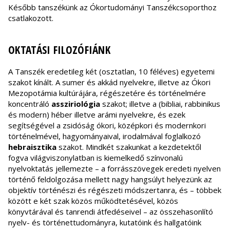
Később tanszékünk az Ókortudományi Tanszékcsoporthoz
csatlakozott.
OKTATÁSI FILOZÓFIÁNK
A Tanszék eredetileg két (osztatlan, 10 féléves) egyetemi
szakot kínált. A sumer és akkád nyelvekre, illetve az Ókori
Mezopotámia kultúrájára, régészetére és történelmére
koncentráló
assziriológia
szakot; illetve a (bibliai, rabbinikus
és modern) héber illetve arámi nyelvekre, és ezek
segítségével a zsidóság ókori, középkori és modernkori
történelmével, hagyományaival, irodalmával foglalkozó
hebraisztika
szakot. Mindkét szakunkat a kezdetektől
fogva világviszonylatban is kiemelkedő színvonalú
nyelvoktatás jellemezte – a forrásszövegek eredeti nyelven
történő feldolgozása mellett nagy hangsúlyt helyezünk az
objektív történészi és régészeti módszertanra, és – többek
között e két szak közös működtetésével, közös
könyvtárával és tanrendi átfedéseivel – az összehasonlító
nyelv- és történettudományra, kutatóink és hallgatóink