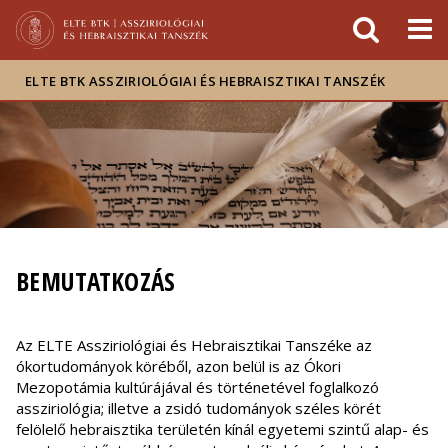
Események
ELTE a
Hírek
sajtóban
ELTE BTK ASSZIRIOLÓGIAI ÉS HEBRAISZTIKAI TANSZÉK
BEMUTATKOZÁS
Az ELTE Assziriológiai és Hebraisztikai Tanszéke az
ókortudományok köréből, azon belül is az Ókori
Mezopotámia kultúrájával és történetével foglalkozó
assziriológia; illetve a zsidó tudományok széles körét
felölelő hebraisztika területén kínál egyetemi szintű alap- és