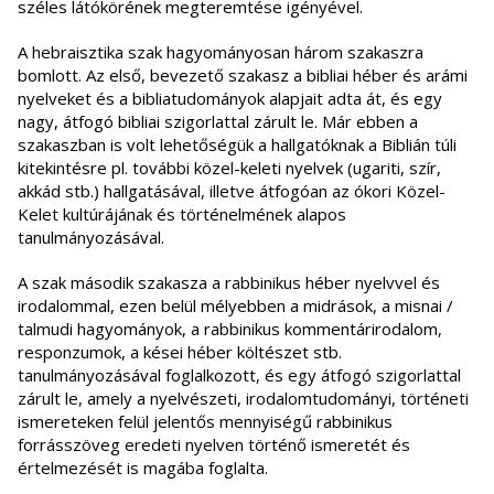
széles látókörének megteremtése igényével.
A hebraisztika szak hagyományosan három szakaszra
bomlott. Az első, bevezető szakasz a bibliai héber és arámi
nyelveket és a bibliatudományok alapjait adta át, és egy
nagy, átfogó bibliai szigorlattal zárult le. Már ebben a
szakaszban is volt lehetőségük a hallgatóknak a Biblián túli
kitekintésre pl. további közel-keleti nyelvek (ugariti, szír,
akkád stb.) hallgatásával, illetve átfogóan az ókori Közel-
Kelet kultúrájának és történelmének alapos
tanulmányozásával.
A szak második szakasza a rabbinikus héber nyelvvel és
irodalommal, ezen belül mélyebben a midrások, a misnai /
talmudi hagyományok, a rabbinikus kommentárirodalom,
responzumok, a kései héber költészet stb.
tanulmányozásával foglalkozott, és egy átfogó szigorlattal
zárult le, amely a nyelvészeti, irodalomtudományi, történeti
ismereteken felül jelentős mennyiségű rabbinikus
forrásszöveg eredeti nyelven történő ismeretét és
értelmezését is magába foglalta.