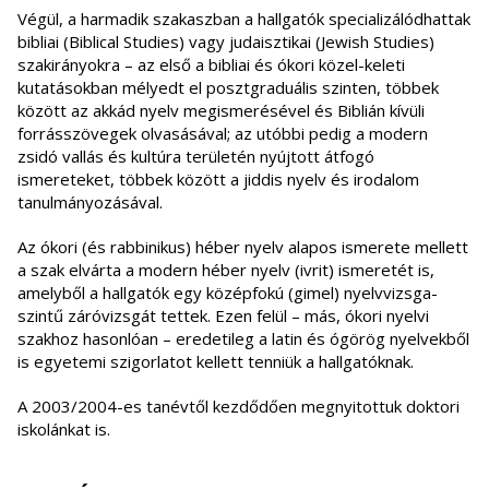
Végül, a harmadik szakaszban a hallgatók specializálódhattak
bibliai (Biblical Studies) vagy judaisztikai (Jewish Studies)
szakirányokra – az első a bibliai és ókori közel-keleti
kutatásokban mélyedt el posztgraduális szinten, többek
között az akkád nyelv megismerésével és Biblián kívüli
forrásszövegek olvasásával; az utóbbi pedig a modern
zsidó vallás és kultúra területén nyújtott átfogó
ismereteket, többek között a jiddis nyelv és irodalom
tanulmányozásával.
Az ókori (és rabbinikus) héber nyelv alapos ismerete mellett
a szak elvárta a modern héber nyelv (ivrit) ismeretét is,
amelyből a hallgatók egy középfokú (gimel) nyelvvizsga-
szintű záróvizsgát tettek. Ezen felül – más, ókori nyelvi
szakhoz hasonlóan – eredetileg a latin és ógörög nyelvekből
is egyetemi szigorlatot kellett tenniük a hallgatóknak.
A 2003/2004-es tanévtől kezdődően megnyitottuk doktori
iskolánkat is.