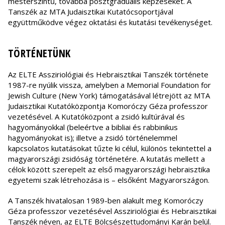
mesterszintű, továbbá posztgraduális képzéseket. A
Tanszék az MTA Judaisztikai Kutatócsoportjával
együttműködve végez oktatási és kutatási tevékenységet.
TÖRTÉNETÜNK
Az ELTE Assziriológiai és Hebraisztikai Tanszék története
1987-re nyúlik vissza, amelyben a Memorial Foundation for
Jewish Culture (New York) támogatásával létrejött az MTA
Judaisztikai Kutatóközpontja Komoróczy Géza professzor
vezetésével. A Kutatóközpont a zsidó kultúrával és
hagyományokkal (beleértve a bibliai és rabbinikus
hagyományokat is); illetve a zsidó történelemmel
kapcsolatos kutatásokat tűzte ki célul, különös tekintettel a
magyarországi zsidóság történetére. A kutatás mellett a
célok között szerepelt az első magyarországi hebraisztika
egyetemi szak létrehozása is – elsőként Magyarországon.
A Tanszék hivatalosan 1989-ben alakult meg Komoróczy
Géza professzor vezetésével Assziriológiai és Hebraisztikai
Tanszék néven, az ELTE Bölcsészettudományi Karán belül.